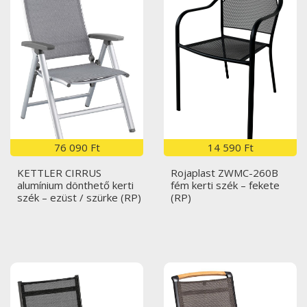
76 090 Ft
14 590 Ft
KETTLER CIRRUS
Rojaplast ZWMC-260B
alumínium dönthető kerti
fém kerti szék – fekete
szék – ezüst / szürke (RP)
(RP)