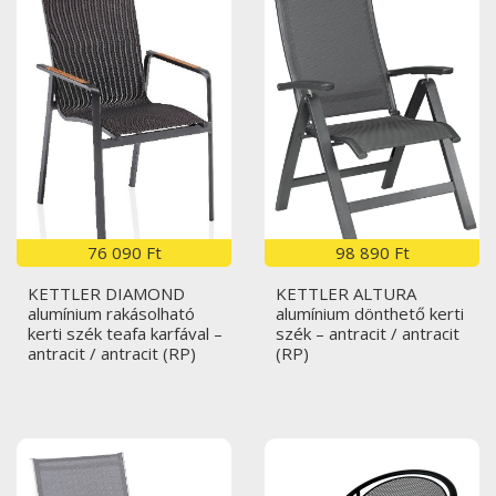
76 090 Ft
98 890 Ft
KETTLER DIAMOND
KETTLER ALTURA
alumínium rakásolható
alumínium dönthető kerti
kerti szék teafa karfával –
szék – antracit / antracit
antracit / antracit (RP)
(RP)