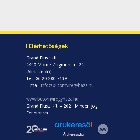
Elérhetőségek
Grand Plusz kft.
4400 Móricz Zsigmond u. 24.
(Almatároló)
Tel.: 06 20 280 7139
E-mail:
info@butornyiregyhaza.hu
www.butornyiregyhaza.hu
Grand Plusz Kft. – 2021 Minden jog
Fenntartva
Árukereső.hu