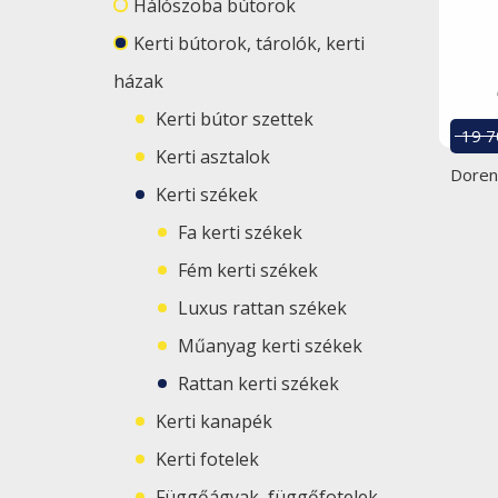
Hálószoba bútorok
Kerti bútorok, tárolók, kerti
házak
Kerti bútor szettek
19 7
Kerti asztalok
Doren 
Kerti székek
Fa kerti székek
Fém kerti székek
Luxus rattan székek
Műanyag kerti székek
Rattan kerti székek
Kerti kanapék
Kerti fotelek
Függőágyak, függőfotelek