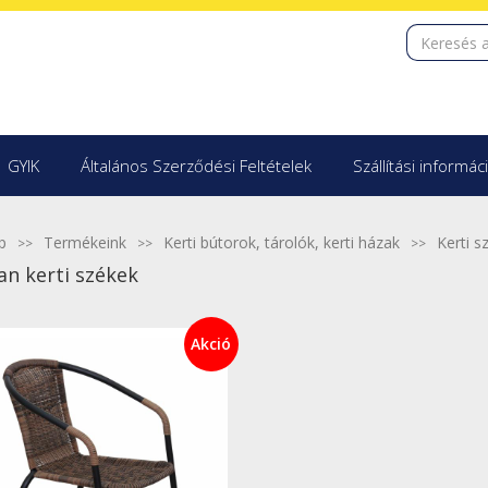
GYIK
Általános Szerződési Feltételek
Szállítási informác
p
Termékeink
Kerti bútorok, tárolók, kerti házak
Kerti s
an kerti székek
Akció