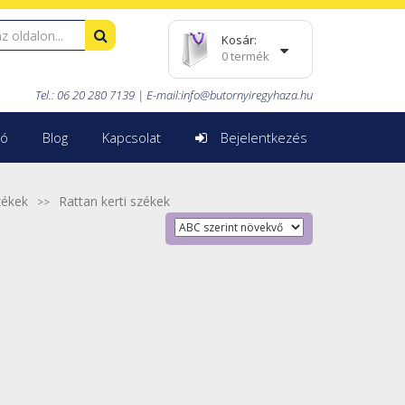
Kosár:
0 termék
Tel.: 06 20 280 7139 |
E-mail:
info@butornyiregyhaza.hu
ió
Blog
Kapcsolat
Bejelentkezés
zékek
Rattan kerti székek