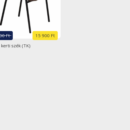
00 Ft
15 900 Ft
kerti szék (TK)