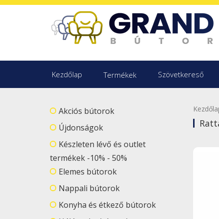
Kezdőlap
Szövetkereső
Termékek
Kezdőla
Akciós bútorok
Ratt
Újdonságok
Készleten lévő és outlet
termékek -10% - 50%
Elemes bútorok
Nappali bútorok
Konyha és étkező bútorok