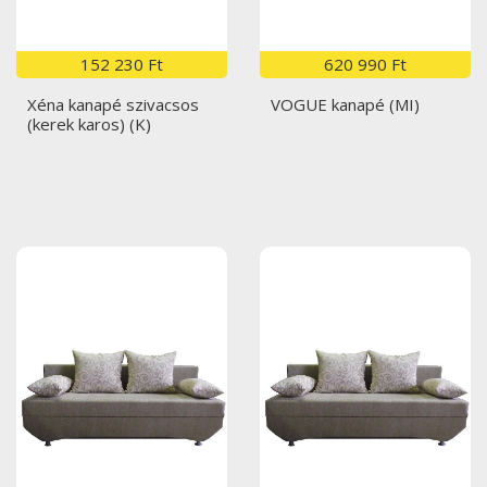
152 230 Ft
620 990 Ft
Xéna kanapé szivacsos
VOGUE kanapé (MI)
(kerek karos) (K)