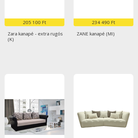
205 100 Ft
234 490 Ft
Zara kanapé - extra rugós
ZANE kanapé (MI)
(K)