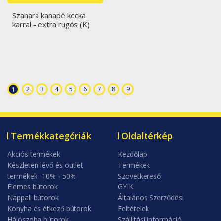
Szahara kanapé kocka
karral - extra rugós (K)
2
3
4
5
6
7
8
9
1
Termékkategóriák
Oldaltérkép
Akciós termékek
Kezdőlap
Készleten lévő és outlet
Termékek
termékek -10% - 50%
Szövetkereső
Elemes bútorok
GYIK
Nappali bútorok
Általános Szerződési
Konyha és étkező bútorok
Feltételek
Hálószoba bútorok
Szállítási információ