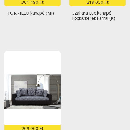
301 490 Ft
219 050 Ft
TORNILLO kanapé (MI)
Szahara Lux kanapé
kocka/kerek karral (K)
209 900 Ft