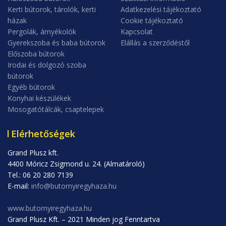
Kerti bútorok, tárolók, kerti
Adatkezelési tájékoztató
házak
Cookie tájékoztató
Pergolák, árnyékolók
Kapcsolat
Gyerekszoba és baba bútorok
Elállás a szerződéstől
Előszoba bútorok
Irodai és dolgozó szoba
bútorok
Egyéb bútorok
Konyhai készülékek
Mosogatótálcák, csaptelepek
Elérhetőségek
Grand Plusz kft.
4400 Móricz Zsigmond u. 24. (Almatároló)
Tel.: 06 20 280 7139
E-mail:
info@butornyiregyhaza.hu
www.butornyiregyhaza.hu
Grand Plusz Kft. – 2021 Minden jog Fenntartva