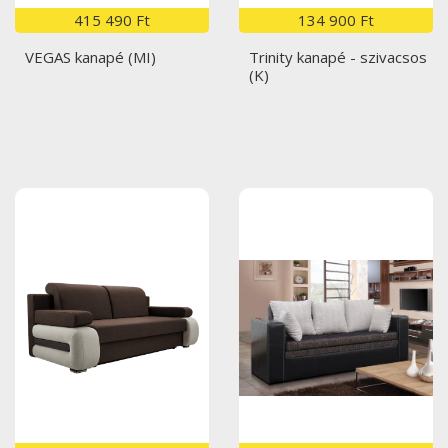
415 490 Ft
134 900 Ft
VEGAS kanapé (MI)
Trinity kanapé - szivacsos
(K)