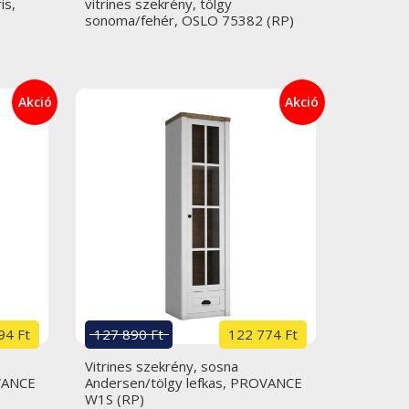
is,
vitrines szekrény, tölgy
sonoma/fehér, OSLO 75382 (RP)
Akció
Akció
94 Ft
127 890 Ft
122 774 Ft
Vitrines szekrény, sosna
OVANCE
Andersen/tölgy lefkas, PROVANCE
W1S (RP)