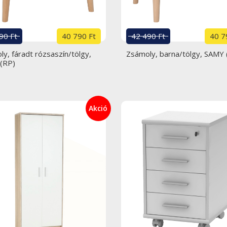
90 Ft
40 790 Ft
42 490 Ft
40 7
y, fáradt rózsaszín/tölgy,
Zsámoly, barna/tölgy, SAMY 
(RP)
Akció