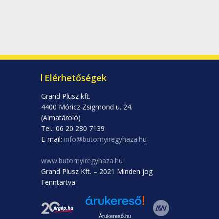
Elérhetőségek
Grand Plusz kft.
4400 Móricz Zsigmond u. 24.
(Almatároló)
Tel.: 06 20 280 7139
E-mail:
info@butornyiregyhaza.hu
www.butornyiregyhaza.hu
Grand Plusz Kft. – 2021 Minden jog
Fenntartva
Árukereső.hu