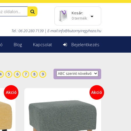
Kosár:
0 termék
Tel.: 06 20 280 7139 |
E-mail:
info@butornyiregyhaza.hu
ió
Blog
Kapcsolat
Bejelentkezés
4
5
6
7
8
9
Akció
Akció