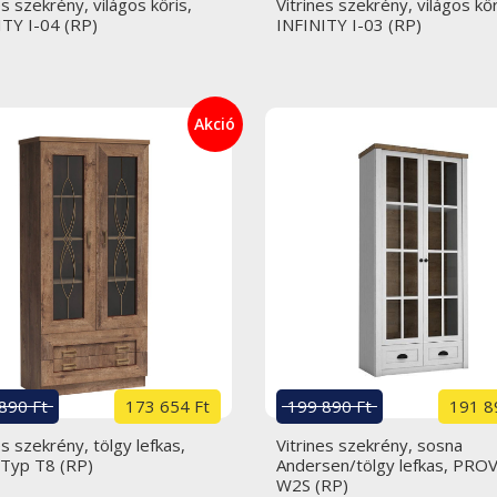
es szekrény, világos kőris,
Vitrines szekrény, világos kőr
ITY I-04 (RP)
INFINITY I-03 (RP)
Akció
890 Ft
173 654 Ft
199 890 Ft
191 8
es szekrény, tölgy lefkas,
Vitrines szekrény, sosna
Typ T8 (RP)
Andersen/tölgy lefkas, PR
W2S (RP)