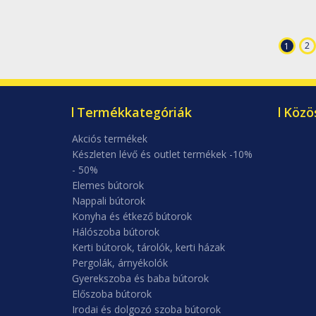
2
1
Termékkategóriák
Közö
Akciós termékek
Készleten lévő és outlet termékek -10%
- 50%
Elemes bútorok
Nappali bútorok
Konyha és étkező bútorok
Hálószoba bútorok
Kerti bútorok, tárolók, kerti házak
Pergolák, árnyékolók
Gyerekszoba és baba bútorok
Előszoba bútorok
Irodai és dolgozó szoba bútorok