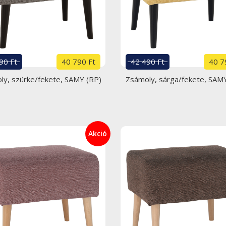
90 Ft
40 790 Ft
42 490 Ft
40 7
ly, szürke/fekete, SAMY (RP)
Zsámoly, sárga/fekete, SAM
Akció