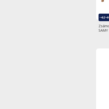
42 4
Zsámol
SAMY 