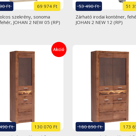
90 Ft
69 974 Ft
53 490 Ft
51 3
polcos szekrény, sonoma
Zárható irodai konténer, fehé
/fehér, JOHAN 2 NEW 05 (RP)
JOHAN 2 NEW 12 (RP)
Akció
490 Ft
130 070 Ft
180 890 Ft
173 6