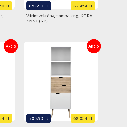
50 Ft
85 890 Ft
82 454 Ft
r,
Vitrínszekrény, samoa king, KORA
KNN1 (RP)
Akció
Akció
54 Ft
70 890 Ft
68 054 Ft