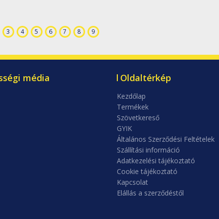
3
4
5
6
7
8
9
sségi média
Oldaltérkép
Kezdőlap
Termékek
Szövetkereső
GYIK
Általános Szerződési Feltételek
Szállítási információ
Adatkezelési tájékoztató
Cookie tájékoztató
Kapcsolat
Elállás a szerződéstől