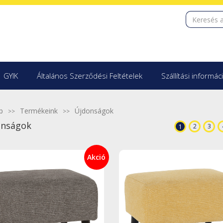
GYIK
Általános Szerződési Feltételek
Szállítási informác
p
Termékeink
Újdonságok
onságok
2
3
1
Akció