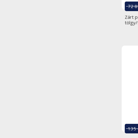
72 8
Zárt 
tölgy
135 