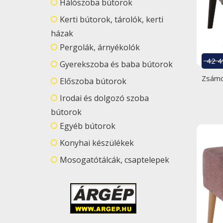
Hálószoba bútorok
Kerti bútorok, tárolók, kerti
házak
Pergolák, árnyékolók
42 4
Gyerekszoba és baba bútorok
Zsámo
Előszoba bútorok
Irodai és dolgozó szoba
bútorok
Egyéb bútorok
Konyhai készülékek
Mosogatótálcák, csaptelepek