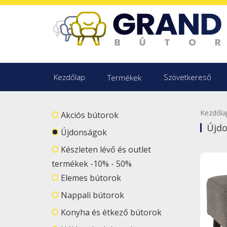
Kezdőlap
Szövetkereső
Termékek
Kezdőla
Akciós bútorok
Újd
Újdonságok
Készleten lévő és outlet
termékek -10% - 50%
Elemes bútorok
Nappali bútorok
Konyha és étkező bútorok