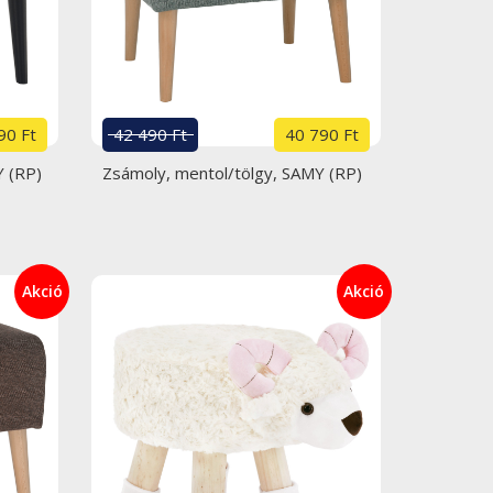
90 Ft
42 490 Ft
40 790 Ft
Y (RP)
Zsámoly, mentol/tölgy, SAMY (RP)
Akció
Akció