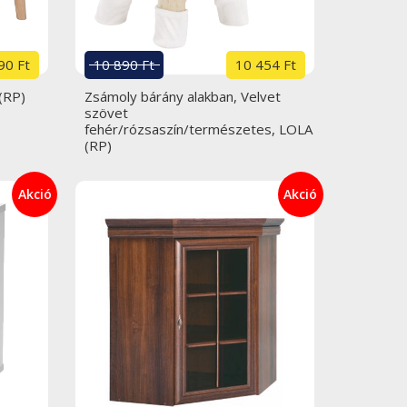
90 Ft
10 890 Ft
10 454 Ft
(RP)
Zsámoly bárány alakban, Velvet
szövet
fehér/rózsaszín/természetes, LOLA
(RP)
Akció
Akció