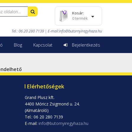
Kosár:
0 termék
Tel.: 06 20 280 7139 |
E-mail:
info@butornyiregyhaza.hu
ió
Blog
Kapcsolat
Bejelentkezés
rendelhető
Elérhetőségek
Grand Plusz kft.
4400 Móricz Zsigmond u. 24.
(Almatároló)
Tel.: 06 20 280 7139
E-mail:
info@butornyiregyhaza.hu