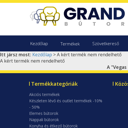
Kezdőlap
Szövetkereső
Termékek
Itt jársz most:
Kezdőlap
> A kért termék nem rendelhető
A kért termék nem rendelhető
A "Vegas 
Termékkategóriák
Közö
Akciós termékek
Készleten lévő és outlet termékek -10%
- 50%
Elemes bútorok
Nappali bútorok
Konyha és étkező bútorok