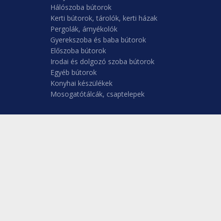
Hálószoba bútorok
Kerti bútorok, tárolók, kerti házak
Pergolák, árnyékolók
Gyerekszoba és baba bútorok
Előszoba bútorok
Irodai és dolgozó szoba bútorok
Egyéb bútorok
Konyhai készülékek
Mosogatótálcák, csaptelepek