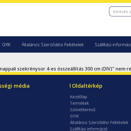
GYIK
Általános Szerződési Feltételek
Szállítási informác
nappali szekrénysor 4-es összeállítás 300 cm (DIV)" nem 
sségi média
Oldaltérkép
Kezdőlap
Termékek
Szövetkereső
GYIK
Általános Szerződési Feltételek
Szállítási információ